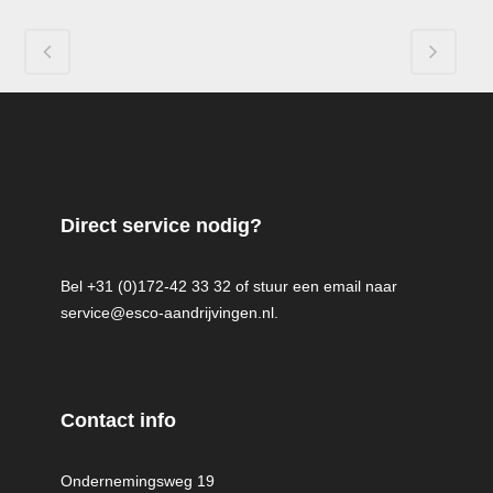
Direct service nodig?
Bel +31 (0)172-42 33 32 of stuur een email naar
service@esco-aandrijvingen.nl
.
Contact info
Ondernemingsweg 19