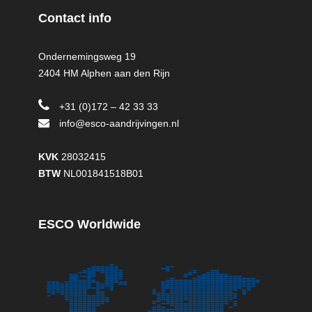
Contact info
Ondernemingsweg 19
2404 HM Alphen aan den Rijn
+31 (0)172 – 42 33 33
info@esco-aandrijvingen.nl
KVK
28032415
BTW
NL001841518B01
ESCO Worldwide